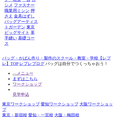
シメ
ファスナー
職業用ミシン
押
さえ
金具はずし
バッグアーティス
トガーデン
東京
ビッグサイト
革
手縫い
基礎コー
ス
バッグ・かばん作り・製作のスクール・教室・学校【レプ
レ】TOP
レプレブログ
バッグは自分でつくっちゃおう！
メニュー
まずはこちら
ワークショップ
見学申込
東京ワークショップ
愛知ワークショップ
大阪ワークショッ
プ
東京・新宿校
愛知・一宮校
大阪・梅田校