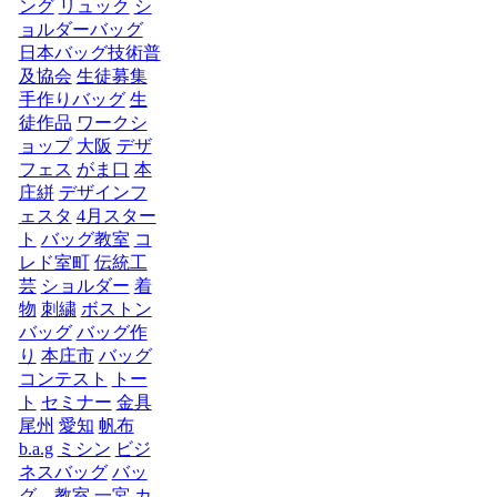
ング
リュック
シ
ョルダーバッグ
日本バッグ技術普
及協会
生徒募集
手作りバッグ
生
徒作品
ワークシ
ョップ
大阪
デザ
フェス
がま口
本
庄絣
デザインフ
ェスタ
4月スター
ト
バッグ教室
コ
レド室町
伝統工
芸
ショルダー
着
物
刺繍
ボストン
バッグ
バッグ作
り
本庄市
バッグ
コンテスト
トー
ト
セミナー
金具
尾州
愛知
帆布
b.a.g
ミシン
ビジ
ネスバッグ
バッ
グ 教室
一宮
カ