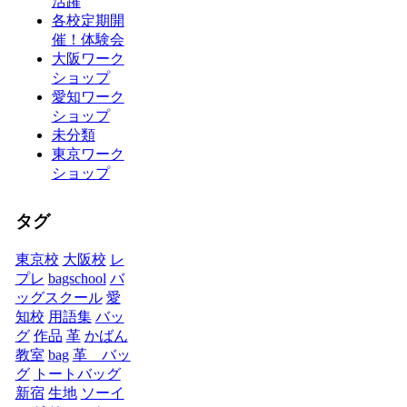
活躍
各校定期開
催！体験会
大阪ワーク
ショップ
愛知ワーク
ショップ
未分類
東京ワーク
ショップ
タグ
東京校
大阪校
レ
プレ
bagschool
バ
ッグスクール
愛
知校
用語集
バッ
グ
作品
革
かばん
教室
bag
革 バッ
グ
トートバッグ
新宿
生地
ソーイ