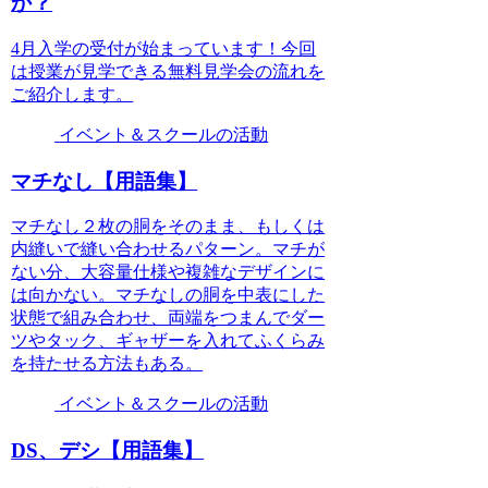
か？
4月入学の受付が始まっています！今回
は授業が見学できる無料見学会の流れを
ご紹介します。
イベント＆スクールの活動
マチなし【用語集】
マチなし２枚の胴をそのまま、もしくは
内縫いで縫い合わせるパターン。マチが
ない分、大容量仕様や複雑なデザインに
は向かない。マチなしの胴を中表にした
状態で組み合わせ、両端をつまんでダー
ツやタック、ギャザーを入れてふくらみ
を持たせる方法もある。
イベント＆スクールの活動
DS、デシ【用語集】