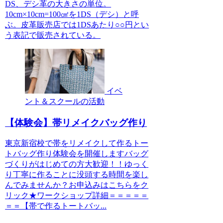
DS、デシ革の大きさの単位。
10cm×10cm=100㎠を1DS（デシ）と呼
ぶ。皮革販売店では1DSあたり○○円とい
う表記で販売されている。
イベ
ント＆スクールの活動
【体験会】帯リメイクバッグ作り
東京新宿校で帯をリメイクして作るトー
トバッグ作り体験会を開催しますバッグ
づくりがはじめての方大歓迎！！ゆっく
り丁寧に作ることに没頭する時間を楽し
んでみませんか？お申込みはこちらをク
リック★ワークショップ詳細＝＝＝＝＝
＝＝【帯で作るトートバッ...