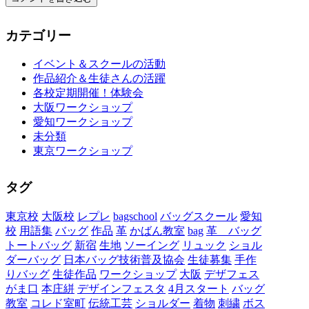
カテゴリー
イベント＆スクールの活動
作品紹介＆生徒さんの活躍
各校定期開催！体験会
大阪ワークショップ
愛知ワークショップ
未分類
東京ワークショップ
タグ
東京校
大阪校
レプレ
bagschool
バッグスクール
愛知
校
用語集
バッグ
作品
革
かばん教室
bag
革 バッグ
トートバッグ
新宿
生地
ソーイング
リュック
ショル
ダーバッグ
日本バッグ技術普及協会
生徒募集
手作
りバッグ
生徒作品
ワークショップ
大阪
デザフェス
がま口
本庄絣
デザインフェスタ
4月スタート
バッグ
教室
コレド室町
伝統工芸
ショルダー
着物
刺繍
ボス