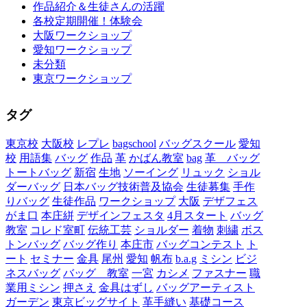
作品紹介＆生徒さんの活躍
各校定期開催！体験会
大阪ワークショップ
愛知ワークショップ
未分類
東京ワークショップ
タグ
東京校
大阪校
レプレ
bagschool
バッグスクール
愛知
校
用語集
バッグ
作品
革
かばん教室
bag
革 バッグ
トートバッグ
新宿
生地
ソーイング
リュック
ショル
ダーバッグ
日本バッグ技術普及協会
生徒募集
手作
りバッグ
生徒作品
ワークショップ
大阪
デザフェス
がま口
本庄絣
デザインフェスタ
4月スタート
バッグ
教室
コレド室町
伝統工芸
ショルダー
着物
刺繍
ボス
トンバッグ
バッグ作り
本庄市
バッグコンテスト
ト
ート
セミナー
金具
尾州
愛知
帆布
b.a.g
ミシン
ビジ
ネスバッグ
バッグ 教室
一宮
カシメ
ファスナー
職
業用ミシン
押さえ
金具はずし
バッグアーティスト
ガーデン
東京ビッグサイト
革手縫い
基礎コース