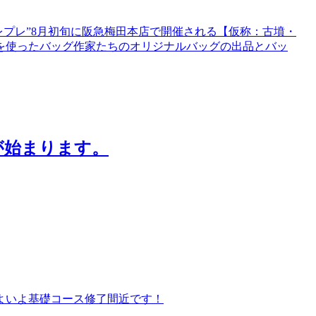
ルレプレ”8月初旬に阪急梅田本店で開催される【仮称：古墳・
を使ったバッグ作家たちのオリジナルバッグの出品とバッ
が始まります。
よいよ基礎コース修了間近です！