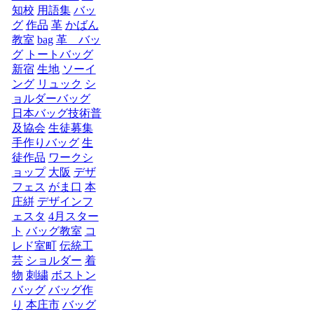
知校
用語集
バッ
グ
作品
革
かばん
教室
bag
革 バッ
グ
トートバッグ
新宿
生地
ソーイ
ング
リュック
シ
ョルダーバッグ
日本バッグ技術普
及協会
生徒募集
手作りバッグ
生
徒作品
ワークシ
ョップ
大阪
デザ
フェス
がま口
本
庄絣
デザインフ
ェスタ
4月スター
ト
バッグ教室
コ
レド室町
伝統工
芸
ショルダー
着
物
刺繍
ボストン
バッグ
バッグ作
り
本庄市
バッグ