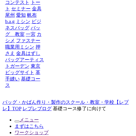
コンテスト
トー
ト
セミナー
金具
尾州
愛知
帆布
b.a.g
ミシン
ビジ
ネスバッグ
バッ
グ 教室
一宮
カ
シメ
ファスナー
職業用ミシン
押
さえ
金具はずし
バッグアーティス
トガーデン
東京
ビッグサイト
革
手縫い
基礎コー
ス
バッグ・かばん作り・製作のスクール・教室・学校【レプ
レ】TOP
レプレブログ
基礎コース修了に向けて
メニュー
まずはこちら
ワークショップ