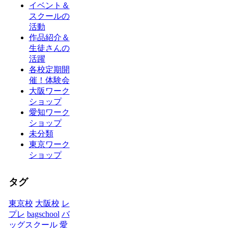
イベント＆
スクールの
活動
作品紹介＆
生徒さんの
活躍
各校定期開
催！体験会
大阪ワーク
ショップ
愛知ワーク
ショップ
未分類
東京ワーク
ショップ
タグ
東京校
大阪校
レ
プレ
bagschool
バ
ッグスクール
愛