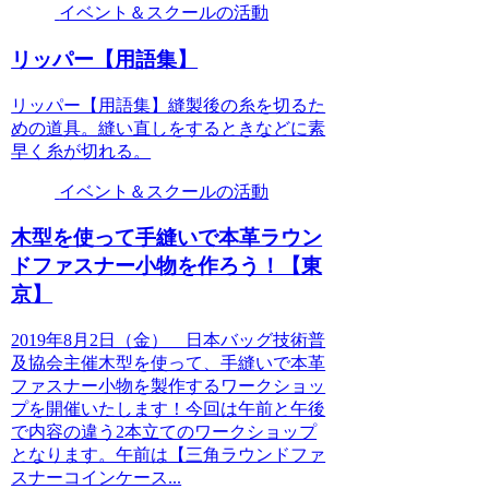
イベント＆スクールの活動
リッパー【用語集】
リッパー【用語集】縫製後の糸を切るた
めの道具。縫い直しをするときなどに素
早く糸が切れる。
イベント＆スクールの活動
木型を使って手縫いで本革ラウン
ドファスナー小物を作ろう！【東
京】
2019年8月2日（金） 日本バッグ技術普
及協会主催木型を使って、手縫いで本革
ファスナー小物を製作するワークショッ
プを開催いたします！今回は午前と午後
で内容の違う2本立てのワークショップ
となります。午前は【三角ラウンドファ
スナーコインケース...