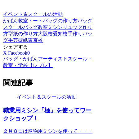
イベント＆スクールの活動
かばん教室
トートバッグの作り方
バッグ
スクール
バッグ教室
ミシン
リュック作り
方
型紙の作り方
大阪校
愛知校
手作りバッ
グ
手芸型紙
東京校
シェアする
X
Facebook
0
バッグ・かばんアーティストスクール・
教室・学校【レプレ】
関連記事
イベント＆スクールの活動
職業用ミシン「極」を使ってワー
クショップ！
２月８日は厚物用ミシンを使って・・・