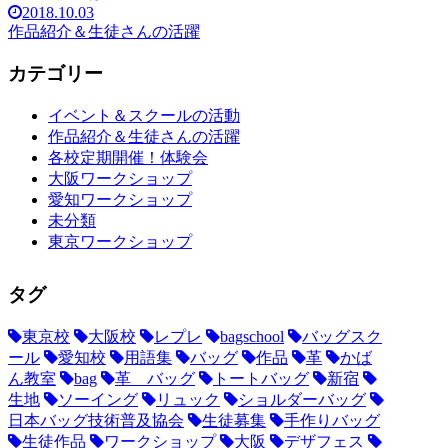
2018.10.03
作品紹介＆生徒さんの活躍
カテゴリー
イベント＆スクールの活動
作品紹介＆生徒さんの活躍
各校定期開催！体験会
大阪ワークショップ
愛知ワークショップ
未分類
東京ワークショップ
タグ
東京校
大阪校
レプレ
bagschool
バッグスク
ール
愛知校
用語集
バッグ
作品
革
かば
ん教室
bag
革 バッグ
トートバッグ
新宿
生地
ソーイング
リュック
ショルダーバッグ
日本バッグ技術普及協会
生徒募集
手作りバッグ
生徒作品
ワークショップ
大阪
デザフェス