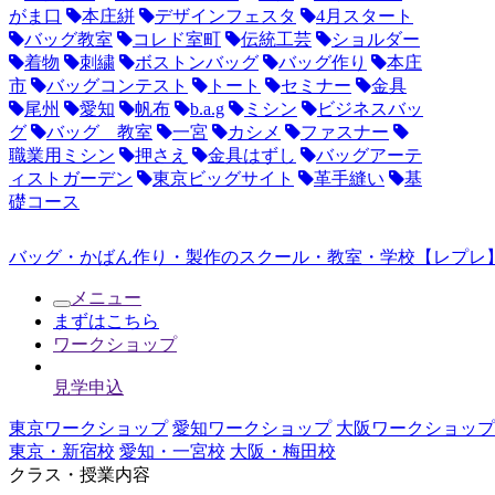
がま口
本庄絣
デザインフェスタ
4月スタート
バッグ教室
コレド室町
伝統工芸
ショルダー
着物
刺繍
ボストンバッグ
バッグ作り
本庄
市
バッグコンテスト
トート
セミナー
金具
尾州
愛知
帆布
b.a.g
ミシン
ビジネスバッ
グ
バッグ 教室
一宮
カシメ
ファスナー
職業用ミシン
押さえ
金具はずし
バッグアーテ
ィストガーデン
東京ビッグサイト
革手縫い
基
礎コース
バッグ・かばん作り・製作のスクール・教室・学校【レプレ】
メニュー
まずはこちら
ワークショップ
見学申込
東京ワークショップ
愛知ワークショップ
大阪ワークショップ
東京・新宿校
愛知・一宮校
大阪・梅田校
クラス・授業内容