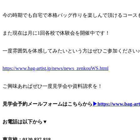
今の時期でも自宅で本格バッグ作りを楽しんで頂けるコース
また現在は月に1回各校で体験会を開催中です！
一度雰囲気を体感してみたいという方はぜひご参加ください♪
https://www.bag-artist.jp/news/news_zenkouWS.html
ご興味あればぜひ一度見学会や資料請求を！
見学会予約メールフォームはこちらから
▶https://www.bag-arti
お電話は以下から▼
東京校：0120-837-818