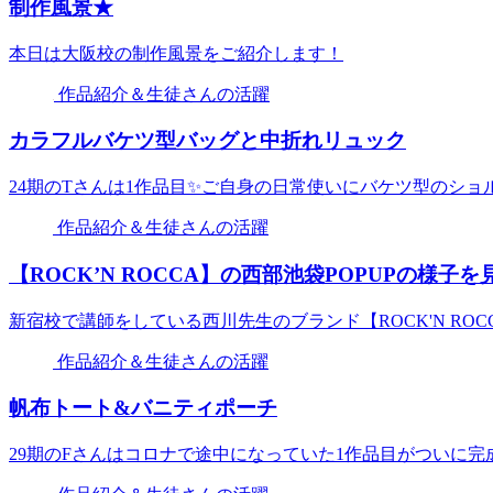
制作風景★
本日は大阪校の制作風景をご紹介します！
作品紹介＆生徒さんの活躍
カラフルバケツ型バッグと中折れリュック
24期のTさんは1作品目✨ご自身の日常使いにバケツ型のショ
作品紹介＆生徒さんの活躍
【ROCK’N ROCCA】の西部池袋POPUPの様子
新宿校で講師をしている西川先生のブランド【ROCK'N ROC
作品紹介＆生徒さんの活躍
帆布トート&バニティポーチ
29期のFさんはコロナで途中になっていた1作品目がついに完