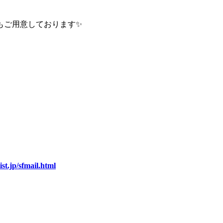
もご用意しております✨
st.jp/sfmail.html