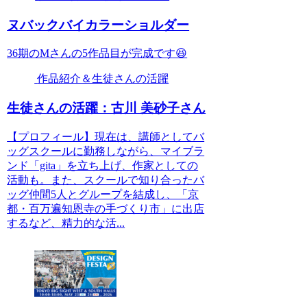
ヌバックバイカラーショルダー
36期のMさんの5作品目が完成です😆
作品紹介＆生徒さんの活躍
生徒さんの活躍：古川 美砂子さん
【プロフィール】現在は、講師としてバ
ッグスクールに勤務しながら、マイブラ
ンド「gita」を立ち上げ、作家としての
活動も。また、スクールで知り合ったバ
ッグ仲間5人とグループを結成し、「京
都・百万遍知恩寺の手づくり市」に出店
するなど、精力的な活...