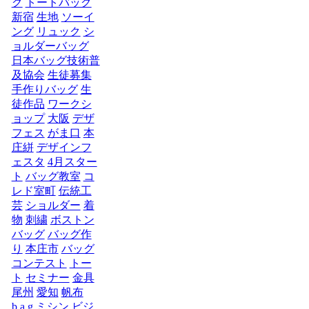
グ
トートバッグ
新宿
生地
ソーイ
ング
リュック
シ
ョルダーバッグ
日本バッグ技術普
及協会
生徒募集
手作りバッグ
生
徒作品
ワークシ
ョップ
大阪
デザ
フェス
がま口
本
庄絣
デザインフ
ェスタ
4月スター
ト
バッグ教室
コ
レド室町
伝統工
芸
ショルダー
着
物
刺繍
ボストン
バッグ
バッグ作
り
本庄市
バッグ
コンテスト
トー
ト
セミナー
金具
尾州
愛知
帆布
b.a.g
ミシン
ビジ