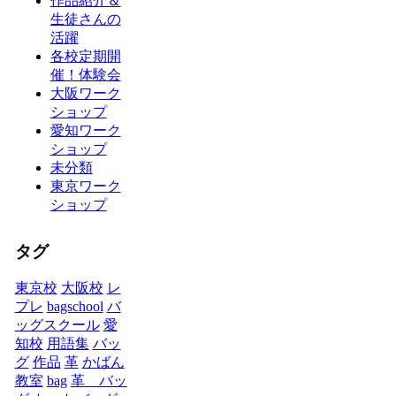
作品紹介＆
生徒さんの
活躍
各校定期開
催！体験会
大阪ワーク
ショップ
愛知ワーク
ショップ
未分類
東京ワーク
ショップ
タグ
東京校
大阪校
レ
プレ
bagschool
バ
ッグスクール
愛
知校
用語集
バッ
グ
作品
革
かばん
教室
bag
革 バッ