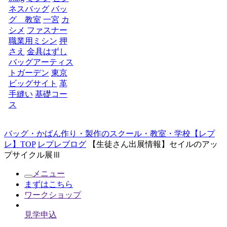
ネスバッグ
バッ
グ 教室
一宮
カ
シメ
ファスナー
職業用ミシン
押
さえ
金具はずし
バッグアーティス
トガーデン
東京
ビッグサイト
革
手縫い
基礎コー
ス
バッグ・かばん作り・製作のスクール・教室・学校【レプ
レ】TOP
レプレブログ
【生徒さん出展情報】セイルのアッ
プサイクル展Ⅲ
メニュー
まずはこちら
ワークショップ
見学申込