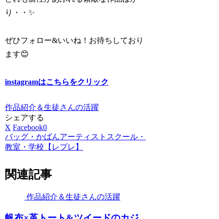
り・・✨
ぜひフォロー&いいね！お待ちしており
ます😊
instagramはこちらをクリック
作品紹介＆生徒さんの活躍
シェアする
X
Facebook
0
バッグ・かばんアーティストスクール・
教室・学校【レプレ】
関連記事
作品紹介＆生徒さんの活躍
帆布×革トート&ツイードのカジ