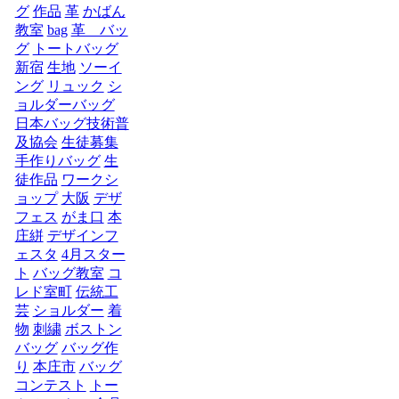
グ
作品
革
かばん
教室
bag
革 バッ
グ
トートバッグ
新宿
生地
ソーイ
ング
リュック
シ
ョルダーバッグ
日本バッグ技術普
及協会
生徒募集
手作りバッグ
生
徒作品
ワークシ
ョップ
大阪
デザ
フェス
がま口
本
庄絣
デザインフ
ェスタ
4月スター
ト
バッグ教室
コ
レド室町
伝統工
芸
ショルダー
着
物
刺繍
ボストン
バッグ
バッグ作
り
本庄市
バッグ
コンテスト
トー