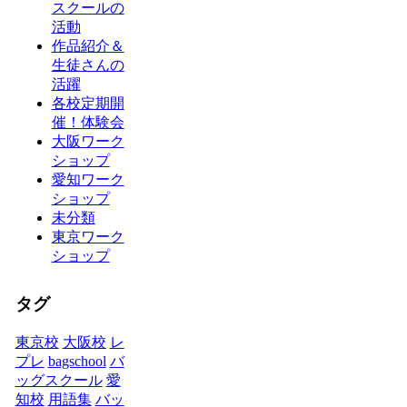
スクールの
活動
作品紹介＆
生徒さんの
活躍
各校定期開
催！体験会
大阪ワーク
ショップ
愛知ワーク
ショップ
未分類
東京ワーク
ショップ
タグ
東京校
大阪校
レ
プレ
bagschool
バ
ッグスクール
愛
知校
用語集
バッ