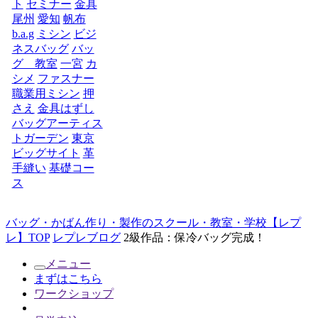
ト
セミナー
金具
尾州
愛知
帆布
b.a.g
ミシン
ビジ
ネスバッグ
バッ
グ 教室
一宮
カ
シメ
ファスナー
職業用ミシン
押
さえ
金具はずし
バッグアーティス
トガーデン
東京
ビッグサイト
革
手縫い
基礎コー
ス
バッグ・かばん作り・製作のスクール・教室・学校【レプ
レ】TOP
レプレブログ
2級作品：保冷バッグ完成！
メニュー
まずはこちら
ワークショップ