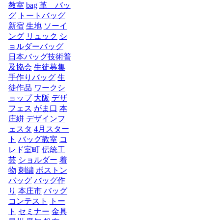
教室
bag
革 バッ
グ
トートバッグ
新宿
生地
ソーイ
ング
リュック
シ
ョルダーバッグ
日本バッグ技術普
及協会
生徒募集
手作りバッグ
生
徒作品
ワークシ
ョップ
大阪
デザ
フェス
がま口
本
庄絣
デザインフ
ェスタ
4月スター
ト
バッグ教室
コ
レド室町
伝統工
芸
ショルダー
着
物
刺繍
ボストン
バッグ
バッグ作
り
本庄市
バッグ
コンテスト
トー
ト
セミナー
金具