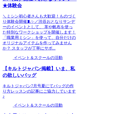
★体験会
＼ミシン初心者さんも大歓迎！ものづく
り体験会開催🧵✨／渋谷おとなりサンデ
ーのイベントとして、 革や帆布を使っ
た特別なワークショップを開催します！
「職業用ミシン」を使って、自分だけの
オリジナルアイテムを作ってみません
か？ スタッフが丁寧にサポ...
イベント＆スクールの活動
【キルトジャパン掲載】いま、私
の欲しいバッグ
キルトジャパン7月号夏にてバッグの作
り方レッスンの記事にご協力しています
♪
イベント＆スクールの活動