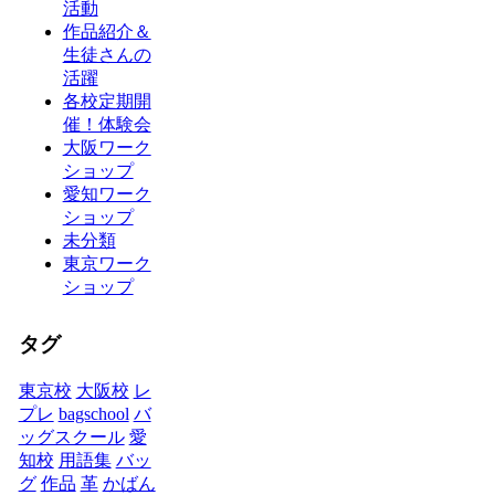
活動
作品紹介＆
生徒さんの
活躍
各校定期開
催！体験会
大阪ワーク
ショップ
愛知ワーク
ショップ
未分類
東京ワーク
ショップ
タグ
東京校
大阪校
レ
プレ
bagschool
バ
ッグスクール
愛
知校
用語集
バッ
グ
作品
革
かばん