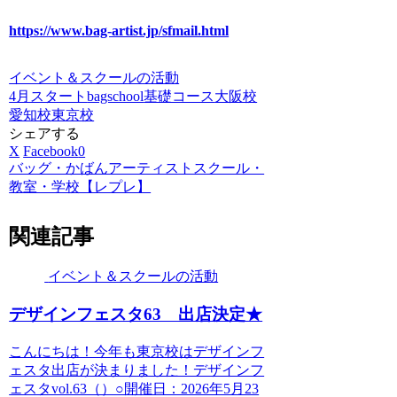
https://www.bag-artist.jp/sfmail.html
イベント＆スクールの活動
4月スタート
bagschool
基礎コース
大阪校
愛知校
東京校
シェアする
X
Facebook
0
バッグ・かばんアーティストスクール・
教室・学校【レプレ】
関連記事
イベント＆スクールの活動
デザインフェスタ63 出店決定★
こんにちは！今年も東京校はデザインフ
ェスタ出店が決まりました！デザインフ
ェスタvol.63（）○開催日：2026年5月23