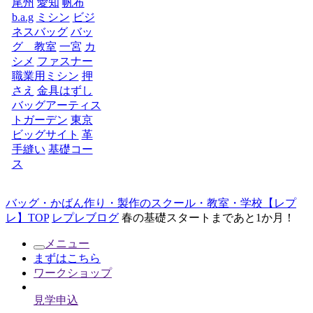
尾州
愛知
帆布
b.a.g
ミシン
ビジ
ネスバッグ
バッ
グ 教室
一宮
カ
シメ
ファスナー
職業用ミシン
押
さえ
金具はずし
バッグアーティス
トガーデン
東京
ビッグサイト
革
手縫い
基礎コー
ス
バッグ・かばん作り・製作のスクール・教室・学校【レプ
レ】TOP
レプレブログ
春の基礎スタートまであと1か月！
メニュー
まずはこちら
ワークショップ
見学申込