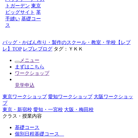
トガーデン
東京
ビッグサイト
革
手縫い
基礎コー
ス
バッグ・かばん作り・製作のスクール・教室・学校【レプ
レ】TOP
レプレブログ
タグ：ＹＫＫ
メニュー
まずはこちら
ワークショップ
見学申込
東京ワークショップ
愛知ワークショップ
大阪ワークショッ
プ
東京・新宿校
愛知・一宮校
大阪・梅田校
クラス・授業内容
基礎コース
個別日程基礎コース