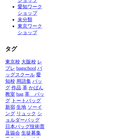
ショップ
愛知ワーク
ショップ
未分類
東京ワーク
ショップ
タグ
東京校
大阪校
レ
プレ
bagschool
バ
ッグスクール
愛
知校
用語集
バッ
グ
作品
革
かばん
教室
bag
革 バッ
グ
トートバッグ
新宿
生地
ソーイ
ング
リュック
シ
ョルダーバッグ
日本バッグ技術普
及協会
生徒募集