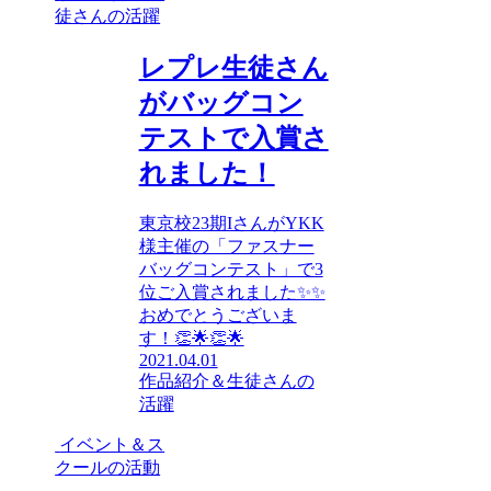
徒さんの活躍
レプレ生徒さん
がバッグコン
テストで入賞さ
れました！
東京校23期IさんがYKK
様主催の「ファスナー
バッグコンテスト」で3
位ご入賞されました✨✨
おめでとうございま
す！👏🌟👏🌟
2021.04.01
作品紹介＆生徒さんの
活躍
イベント＆ス
クールの活動