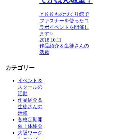
でかばん教室！
ＹＫＫものづくり館で
ファスナーを使ったコ
ラボイベントを開催し
ます✨
2018.10.11
作品紹介＆生徒さんの
活躍
カテゴリー
イベント＆
スクールの
活動
作品紹介＆
生徒さんの
活躍
各校定期開
催！体験会
大阪ワーク