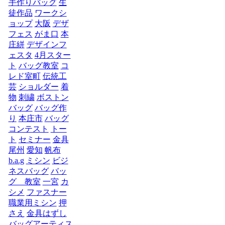
手作りバッグ
生
徒作品
ワークシ
ョップ
大阪
デザ
フェス
がま口
本
庄絣
デザインフ
ェスタ
4月スター
ト
バッグ教室
コ
レド室町
伝統工
芸
ショルダー
着
物
刺繍
ボストン
バッグ
バッグ作
り
本庄市
バッグ
コンテスト
トー
ト
セミナー
金具
尾州
愛知
帆布
b.a.g
ミシン
ビジ
ネスバッグ
バッ
グ 教室
一宮
カ
シメ
ファスナー
職業用ミシン
押
さえ
金具はずし
バッグアーティス