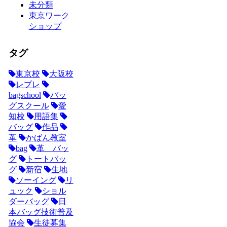
未分類
東京ワーク
ショップ
タグ
東京校
大阪校
レプレ
bagschool
バッ
グスクール
愛
知校
用語集
バッグ
作品
革
かばん教室
bag
革 バッ
グ
トートバッ
グ
新宿
生地
ソーイング
リ
ュック
ショル
ダーバッグ
日
本バッグ技術普及
協会
生徒募集