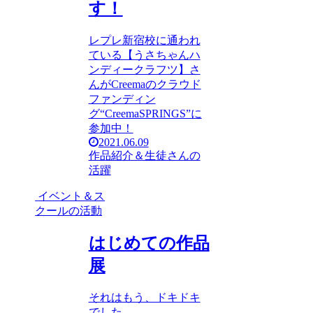
す！
レプレ新宿校に通われ
ている【うさちゃんハ
ンディークラフツ】さ
んがCreemaのクラウド
ファンディン
グ“CreemaSPRINGS”に
参加中！
2021.06.09
作品紹介＆生徒さんの
活躍
イベント＆ス
クールの活動
はじめての作品
展
それはもう、ドキドキ
でした。