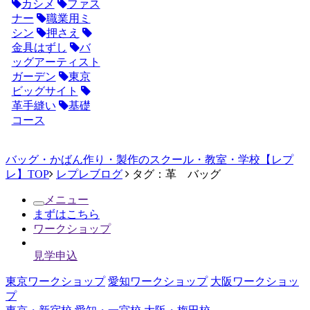
カシメ
ファス
ナー
職業用ミ
シン
押さえ
金具はずし
バ
ッグアーティスト
ガーデン
東京
ビッグサイト
革手縫い
基礎
コース
バッグ・かばん作り・製作のスクール・教室・学校【レプ
レ】TOP
レプレブログ
タグ：革 バッグ
メニュー
まずはこちら
ワークショップ
見学申込
東京ワークショップ
愛知ワークショップ
大阪ワークショッ
プ