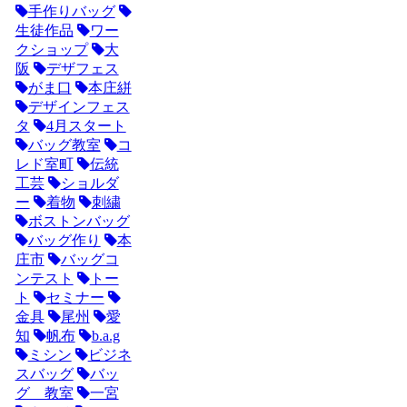
手作りバッグ
生徒作品
ワー
クショップ
大
阪
デザフェス
がま口
本庄絣
デザインフェス
タ
4月スタート
バッグ教室
コ
レド室町
伝統
工芸
ショルダ
ー
着物
刺繍
ボストンバッグ
バッグ作り
本
庄市
バッグコ
ンテスト
トー
ト
セミナー
金具
尾州
愛
知
帆布
b.a.g
ミシン
ビジネ
スバッグ
バッ
グ 教室
一宮