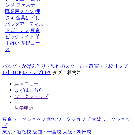
シメ
ファスナー
職業用ミシン
押
さえ
金具はずし
バッグアーティス
トガーデン
東京
ビッグサイト
革
手縫い
基礎コー
ス
バッグ・かばん作り・製作のスクール・教室・学校【レプ
レ】TOP
レプレブログ
タグ：着物帯
メニュー
まずはこちら
ワークショップ
見学申込
東京ワークショップ
愛知ワークショップ
大阪ワークショッ
プ
東京・新宿校
愛知・一宮校
大阪・梅田校