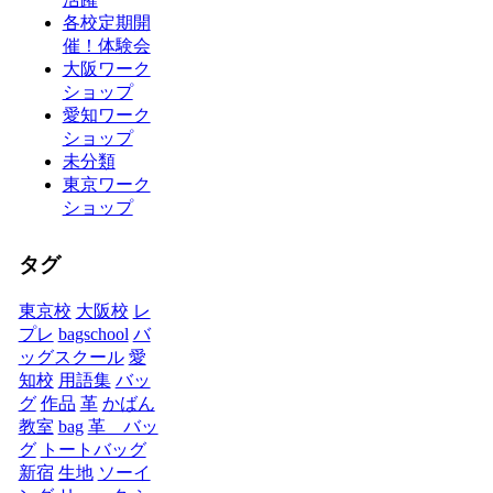
各校定期開
催！体験会
大阪ワーク
ショップ
愛知ワーク
ショップ
未分類
東京ワーク
ショップ
タグ
東京校
大阪校
レ
プレ
bagschool
バ
ッグスクール
愛
知校
用語集
バッ
グ
作品
革
かばん
教室
bag
革 バッ
グ
トートバッグ
新宿
生地
ソーイ