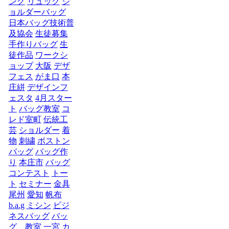
ング
リュック
シ
ョルダーバッグ
日本バッグ技術普
及協会
生徒募集
手作りバッグ
生
徒作品
ワークシ
ョップ
大阪
デザ
フェス
がま口
本
庄絣
デザインフ
ェスタ
4月スター
ト
バッグ教室
コ
レド室町
伝統工
芸
ショルダー
着
物
刺繍
ボストン
バッグ
バッグ作
り
本庄市
バッグ
コンテスト
トー
ト
セミナー
金具
尾州
愛知
帆布
b.a.g
ミシン
ビジ
ネスバッグ
バッ
グ 教室
一宮
カ