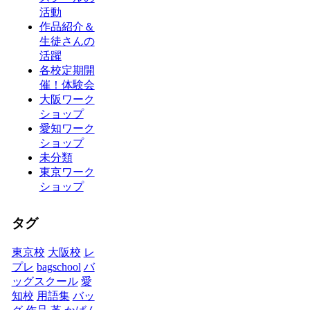
活動
作品紹介＆
生徒さんの
活躍
各校定期開
催！体験会
大阪ワーク
ショップ
愛知ワーク
ショップ
未分類
東京ワーク
ショップ
タグ
東京校
大阪校
レ
プレ
bagschool
バ
ッグスクール
愛
知校
用語集
バッ