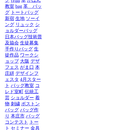
グ
作品
革
かばん
教室
bag
革 バッ
グ
トートバッグ
新宿
生地
ソーイ
ング
リュック
シ
ョルダーバッグ
日本バッグ技術普
及協会
生徒募集
手作りバッグ
生
徒作品
ワークシ
ョップ
大阪
デザ
フェス
がま口
本
庄絣
デザインフ
ェスタ
4月スター
ト
バッグ教室
コ
レド室町
伝統工
芸
ショルダー
着
物
刺繍
ボストン
バッグ
バッグ作
り
本庄市
バッグ
コンテスト
トー
ト
セミナー
金具