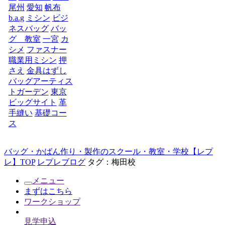
尾州
愛知
帆布
b.a.g
ミシン
ビジ
ネスバッグ
バッ
グ 教室
一宮
カ
シメ
ファスナー
職業用ミシン
押
さえ
金具はずし
バッグアーティス
トガーデン
東京
ビッグサイト
革
手縫い
基礎コー
ス
バッグ・かばん作り・製作のスクール・教室・学校【レプ
レ】TOP
レプレブログ
タグ：梅田校
メニュー
まずはこちら
ワークショップ
見学申込