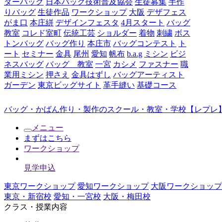
ダーバッグ
日本バッグ技術普及協会
生徒募集
手作
りバッグ
生徒作品
ワークショップ
大阪
デザフェス
がま口
本庄絣
デザインフェスタ
4月スタート
バッグ
教室
コレド室町
伝統工芸
ショルダー
着物
刺繍
ボス
トンバッグ
バッグ作り
本庄市
バッグコンテスト
ト
ート
セミナー
金具
尾州
愛知
帆布
b.a.g
ミシン
ビジ
ネスバッグ
バッグ 教室
一宮
カシメ
ファスナー
職
業用ミシン
押さえ
金具はずし
バッグアーティスト
ガーデン
東京ビッグサイト
革手縫い
基礎コース
バッグ・かばん作り・製作のスクール・教室・学校【レプレ】
メニュー
まずはこちら
ワークショップ
見学申込
東京ワークショップ
愛知ワークショップ
大阪ワークショップ
東京・新宿校
愛知・一宮校
大阪・梅田校
クラス・授業内容