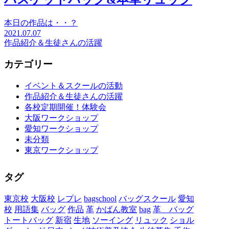
本日の作品は・・？
2021.07.07
作品紹介＆生徒さんの活躍
カテゴリー
イベント＆スクールの活動
作品紹介＆生徒さんの活躍
各校定期開催！体験会
大阪ワークショップ
愛知ワークショップ
未分類
東京ワークショップ
タグ
東京校
大阪校
レプレ
bagschool
バッグスクール
愛知
校
用語集
バッグ
作品
革
かばん教室
bag
革 バッグ
トートバッグ
新宿
生地
ソーイング
リュック
ショル