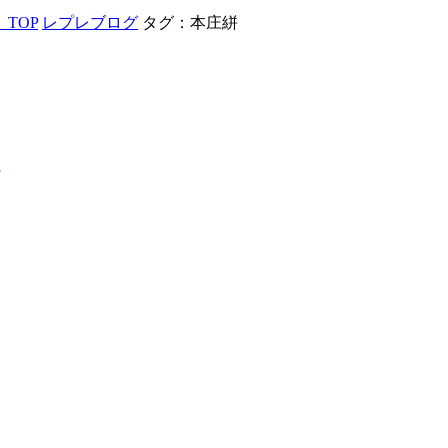
TOP
レプレブログ
タグ：本庄絣