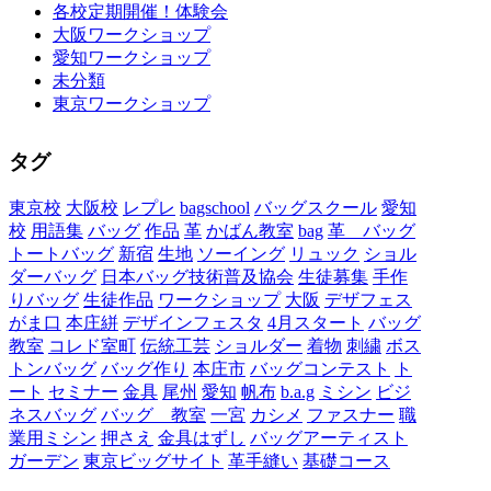
各校定期開催！体験会
大阪ワークショップ
愛知ワークショップ
未分類
東京ワークショップ
タグ
東京校
大阪校
レプレ
bagschool
バッグスクール
愛知
校
用語集
バッグ
作品
革
かばん教室
bag
革 バッグ
トートバッグ
新宿
生地
ソーイング
リュック
ショル
ダーバッグ
日本バッグ技術普及協会
生徒募集
手作
りバッグ
生徒作品
ワークショップ
大阪
デザフェス
がま口
本庄絣
デザインフェスタ
4月スタート
バッグ
教室
コレド室町
伝統工芸
ショルダー
着物
刺繍
ボス
トンバッグ
バッグ作り
本庄市
バッグコンテスト
ト
ート
セミナー
金具
尾州
愛知
帆布
b.a.g
ミシン
ビジ
ネスバッグ
バッグ 教室
一宮
カシメ
ファスナー
職
業用ミシン
押さえ
金具はずし
バッグアーティスト
ガーデン
東京ビッグサイト
革手縫い
基礎コース