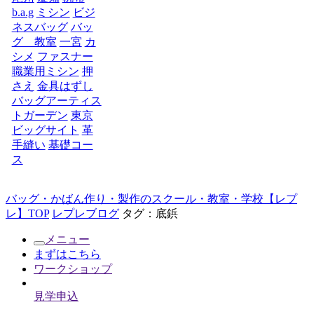
b.a.g
ミシン
ビジ
ネスバッグ
バッ
グ 教室
一宮
カ
シメ
ファスナー
職業用ミシン
押
さえ
金具はずし
バッグアーティス
トガーデン
東京
ビッグサイト
革
手縫い
基礎コー
ス
バッグ・かばん作り・製作のスクール・教室・学校【レプ
レ】TOP
レプレブログ
タグ：底鋲
メニュー
まずはこちら
ワークショップ
見学申込