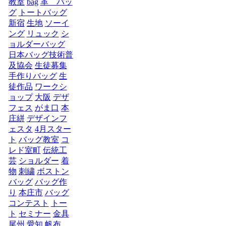
教室
bag
革 バッ
グ
トートバッグ
新宿
生地
ソーイ
ング
リュック
シ
ョルダーバッグ
日本バッグ技術普
及協会
生徒募集
手作りバッグ
生
徒作品
ワークシ
ョップ
大阪
デザ
フェス
がま口
本
庄絣
デザインフ
ェスタ
4月スター
ト
バッグ教室
コ
レド室町
伝統工
芸
ショルダー
着
物
刺繍
ボストン
バッグ
バッグ作
り
本庄市
バッグ
コンテスト
トー
ト
セミナー
金具
尾州
愛知
帆布