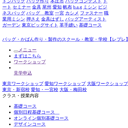
トンバッグ
バッグ作り
本庄市
バッグコンテスト
ト
ート
セミナー
金具
尾州
愛知
帆布
b.a.g
ミシン
ビジ
ネスバッグ
バッグ 教室
一宮
カシメ
ファスナー
職
業用ミシン
押さえ
金具はずし
バッグアーティスト
ガーデン
東京ビッグサイト
革手縫い
基礎コース
バッグ・かばん作り・製作のスクール・教室・学校【レプレ】
メニュー
まずはこちら
ワークショップ
見学申込
東京ワークショップ
愛知ワークショップ
大阪ワークショップ
東京・新宿校
愛知・一宮校
大阪・梅田校
クラス・授業内容
基礎コース
個別日程基礎コース
オンライン個別基礎コース
デザインコース