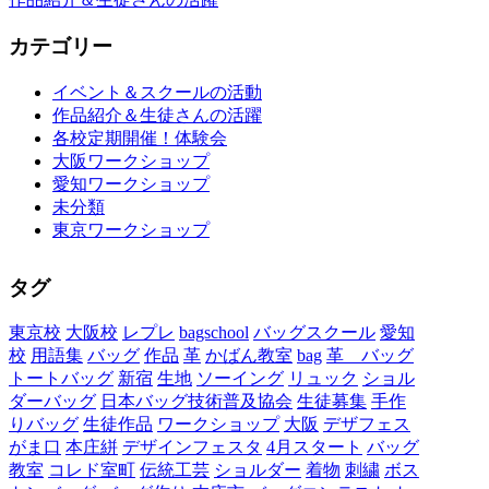
カテゴリー
イベント＆スクールの活動
作品紹介＆生徒さんの活躍
各校定期開催！体験会
大阪ワークショップ
愛知ワークショップ
未分類
東京ワークショップ
タグ
東京校
大阪校
レプレ
bagschool
バッグスクール
愛知
校
用語集
バッグ
作品
革
かばん教室
bag
革 バッグ
トートバッグ
新宿
生地
ソーイング
リュック
ショル
ダーバッグ
日本バッグ技術普及協会
生徒募集
手作
りバッグ
生徒作品
ワークショップ
大阪
デザフェス
がま口
本庄絣
デザインフェスタ
4月スタート
バッグ
教室
コレド室町
伝統工芸
ショルダー
着物
刺繍
ボス