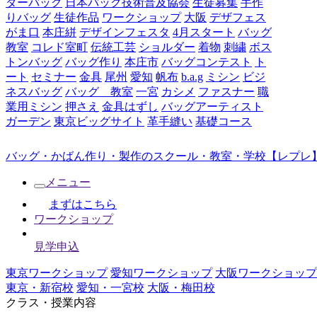
ダーバッグ
日本バッグ技術普及協会
生徒募集
手作
りバッグ
生徒作品
ワークショップ
大阪
デザフェス
がま口
本庄絣
デザインフェスタ
4月スタート
バッグ
教室
コレド室町
伝統工芸
ショルダー
着物
刺繍
ボス
トンバッグ
バッグ作り
本庄市
バッグコンテスト
ト
ート
セミナー
金具
尾州
愛知
帆布
b.a.g
ミシン
ビジ
ネスバッグ
バッグ 教室
一宮
カシメ
ファスナー
職
業用ミシン
押さえ
金具はずし
バッグアーティスト
ガーデン
東京ビッグサイト
革手縫い
基礎コース
バッグ・かばん作り・製作のスクール・教室・学校【レプレ】
メニュー
まずはこちら
ワークショップ
見学申込
東京ワークショップ
愛知ワークショップ
大阪ワークショップ
東京・新宿校
愛知・一宮校
大阪・梅田校
クラス・授業内容