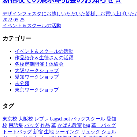
デザインフェスタにお越しいただいた皆様、お買い上げいた
2022.05.25
イベント＆スクールの活動
カテゴリー
イベント＆スクールの活動
作品紹介＆生徒さんの活躍
各校定期開催！体験会
大阪ワークショップ
愛知ワークショップ
未分類
東京ワークショップ
タグ
東京校
大阪校
レプレ
bagschool
バッグスクール
愛知
校
用語集
バッグ
作品
革
かばん教室
bag
革 バッグ
トートバッグ
新宿
生地
ソーイング
リュック
ショル