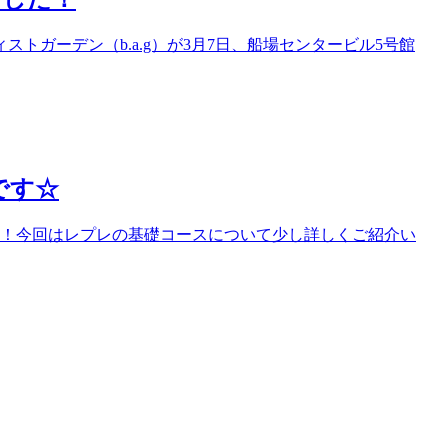
トガーデン（b.a.g）が3月7日、船場センタービル5号館
です☆
す！今回はレプレの基礎コースについて少し詳しくご紹介い