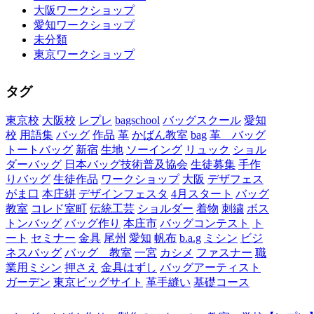
大阪ワークショップ
愛知ワークショップ
未分類
東京ワークショップ
タグ
東京校
大阪校
レプレ
bagschool
バッグスクール
愛知
校
用語集
バッグ
作品
革
かばん教室
bag
革 バッグ
トートバッグ
新宿
生地
ソーイング
リュック
ショル
ダーバッグ
日本バッグ技術普及協会
生徒募集
手作
りバッグ
生徒作品
ワークショップ
大阪
デザフェス
がま口
本庄絣
デザインフェスタ
4月スタート
バッグ
教室
コレド室町
伝統工芸
ショルダー
着物
刺繍
ボス
トンバッグ
バッグ作り
本庄市
バッグコンテスト
ト
ート
セミナー
金具
尾州
愛知
帆布
b.a.g
ミシン
ビジ
ネスバッグ
バッグ 教室
一宮
カシメ
ファスナー
職
業用ミシン
押さえ
金具はずし
バッグアーティスト
ガーデン
東京ビッグサイト
革手縫い
基礎コース