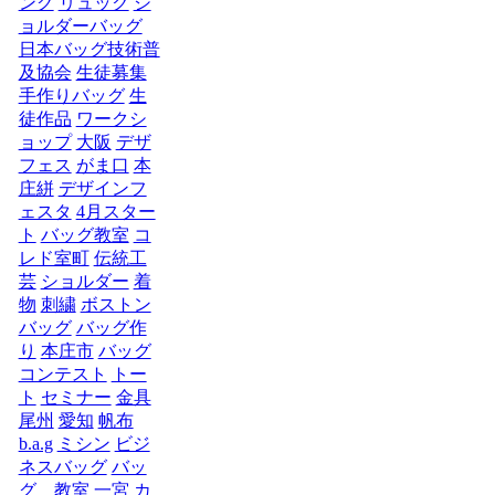
ング
リュック
シ
ョルダーバッグ
日本バッグ技術普
及協会
生徒募集
手作りバッグ
生
徒作品
ワークシ
ョップ
大阪
デザ
フェス
がま口
本
庄絣
デザインフ
ェスタ
4月スター
ト
バッグ教室
コ
レド室町
伝統工
芸
ショルダー
着
物
刺繍
ボストン
バッグ
バッグ作
り
本庄市
バッグ
コンテスト
トー
ト
セミナー
金具
尾州
愛知
帆布
b.a.g
ミシン
ビジ
ネスバッグ
バッ
グ 教室
一宮
カ