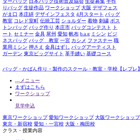
ダーバッグ
日本バッグ技術普及協会
生徒募集
手作
りバッグ
生徒作品
ワークショップ
大阪
デザフェス
がま口
本庄絣
デザインフェスタ
4月スタート
バッグ
教室
コレド室町
伝統工芸
ショルダー
着物
刺繍
ボス
トンバッグ
バッグ作り
本庄市
バッグコンテスト
ト
ート
セミナー
金具
尾州
愛知
帆布
b.a.g
ミシン
ビジ
ネスバッグ
バッグ 教室
一宮
カシメ
ファスナー
職
業用ミシン
押さえ
金具はずし
バッグアーティスト
ガーデン
東京ビッグサイト
革手縫い
基礎コース
バッグ・かばん作り・製作のスクール・教室・学校【レプレ】
メニュー
まずはこちら
ワークショップ
見学申込
東京ワークショップ
愛知ワークショップ
大阪ワークショップ
東京・新宿校
愛知・一宮校
大阪・梅田校
クラス・授業内容