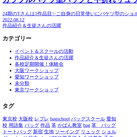
24期のTさんは1作品目✨ご自身の日常使いにバケツ型のショ
2022.08.12
作品紹介＆生徒さんの活躍
カテゴリー
イベント＆スクールの活動
作品紹介＆生徒さんの活躍
各校定期開催！体験会
大阪ワークショップ
愛知ワークショップ
未分類
東京ワークショップ
タグ
東京校
大阪校
レプレ
bagschool
バッグスクール
愛知
校
用語集
バッグ
作品
革
かばん教室
bag
革 バッグ
トートバッグ
新宿
生地
ソーイング
リュック
ショル