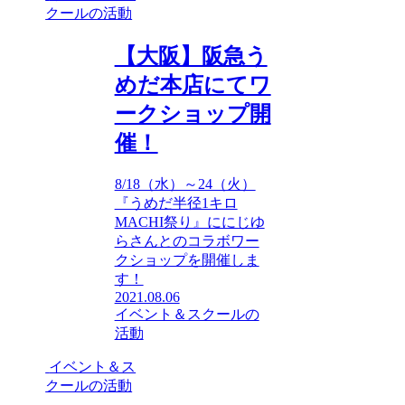
クールの活動
【大阪】阪急う
めだ本店にてワ
ークショップ開
催！
8/18（水）～24（火）
『うめだ半径1キロ
MACHI祭り』ににじゆ
らさんとのコラボワー
クショップを開催しま
す！
2021.08.06
イベント＆スクールの
活動
イベント＆ス
クールの活動