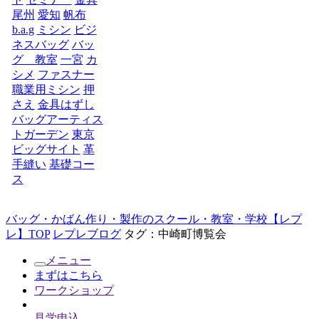
尾州
愛知
帆布
b.a.g
ミシン
ビジ
ネスバッグ
バッ
グ 教室
一宮
カ
シメ
ファスナー
職業用ミシン
押
さえ
金具はずし
バッグアーティス
トガーデン
東京
ビッグサイト
革
手縫い
基礎コー
ス
バッグ・かばん作り・製作のスクール・教室・学校【レプ
レ】TOP
レプレブログ
タグ：中崎町博覧会
メニュー
まずはこちら
ワークショップ
見学申込