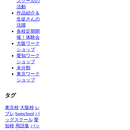
スクールの
活動
作品紹介＆
生徒さんの
活躍
各校定期開
催！体験会
大阪ワーク
ショップ
愛知ワーク
ショップ
未分類
東京ワーク
ショップ
タグ
東京校
大阪校
レ
プレ
bagschool
バ
ッグスクール
愛
知校
用語集
バッ