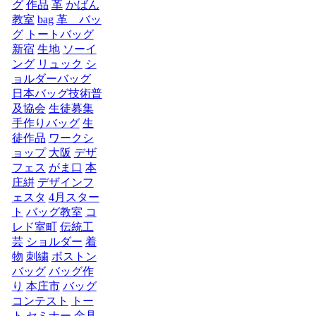
グ
作品
革
かばん
教室
bag
革 バッ
グ
トートバッグ
新宿
生地
ソーイ
ング
リュック
シ
ョルダーバッグ
日本バッグ技術普
及協会
生徒募集
手作りバッグ
生
徒作品
ワークシ
ョップ
大阪
デザ
フェス
がま口
本
庄絣
デザインフ
ェスタ
4月スター
ト
バッグ教室
コ
レド室町
伝統工
芸
ショルダー
着
物
刺繍
ボストン
バッグ
バッグ作
り
本庄市
バッグ
コンテスト
トー
ト
セミナー
金具