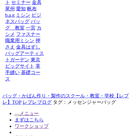
ト
セミナー
金具
尾州
愛知
帆布
b.a.g
ミシン
ビジ
ネスバッグ
バッ
グ 教室
一宮
カ
シメ
ファスナー
職業用ミシン
押
さえ
金具はずし
バッグアーティス
トガーデン
東京
ビッグサイト
革
手縫い
基礎コー
ス
バッグ・かばん作り・製作のスクール・教室・学校【レプ
レ】TOP
レプレブログ
タグ：メッセンジャーバッグ
メニュー
まずはこちら
ワークショップ