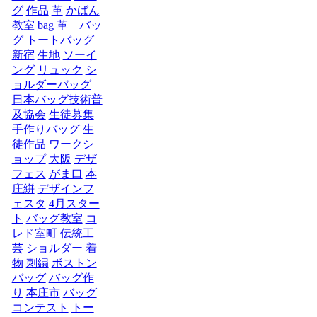
グ
作品
革
かばん
教室
bag
革 バッ
グ
トートバッグ
新宿
生地
ソーイ
ング
リュック
シ
ョルダーバッグ
日本バッグ技術普
及協会
生徒募集
手作りバッグ
生
徒作品
ワークシ
ョップ
大阪
デザ
フェス
がま口
本
庄絣
デザインフ
ェスタ
4月スター
ト
バッグ教室
コ
レド室町
伝統工
芸
ショルダー
着
物
刺繍
ボストン
バッグ
バッグ作
り
本庄市
バッグ
コンテスト
トー