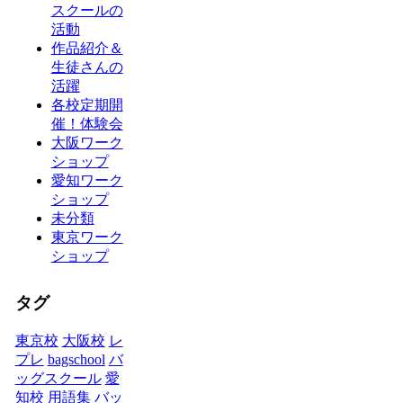
スクールの
活動
作品紹介＆
生徒さんの
活躍
各校定期開
催！体験会
大阪ワーク
ショップ
愛知ワーク
ショップ
未分類
東京ワーク
ショップ
タグ
東京校
大阪校
レ
プレ
bagschool
バ
ッグスクール
愛
知校
用語集
バッ