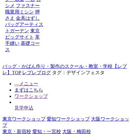
シメ
ファスナー
職業用ミシン
押
さえ
金具はずし
バッグアーティス
トガーデン
東京
ビッグサイト
革
手縫い
基礎コー
ス
バッグ・かばん作り・製作のスクール・教室・学校【レプ
レ】TOP
レプレブログ
タグ：デザインフェスタ
メニュー
まずはこちら
ワークショップ
見学申込
東京ワークショップ
愛知ワークショップ
大阪ワークショッ
プ
東京・新宿校
愛知・一宮校
大阪・梅田校