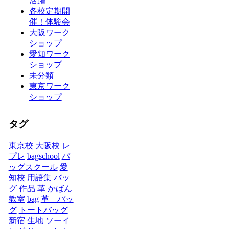
活躍
各校定期開
催！体験会
大阪ワーク
ショップ
愛知ワーク
ショップ
未分類
東京ワーク
ショップ
タグ
東京校
大阪校
レ
プレ
bagschool
バ
ッグスクール
愛
知校
用語集
バッ
グ
作品
革
かばん
教室
bag
革 バッ
グ
トートバッグ
新宿
生地
ソーイ