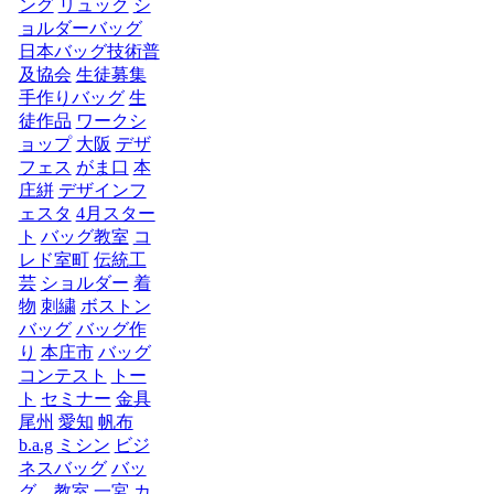
ング
リュック
シ
ョルダーバッグ
日本バッグ技術普
及協会
生徒募集
手作りバッグ
生
徒作品
ワークシ
ョップ
大阪
デザ
フェス
がま口
本
庄絣
デザインフ
ェスタ
4月スター
ト
バッグ教室
コ
レド室町
伝統工
芸
ショルダー
着
物
刺繍
ボストン
バッグ
バッグ作
り
本庄市
バッグ
コンテスト
トー
ト
セミナー
金具
尾州
愛知
帆布
b.a.g
ミシン
ビジ
ネスバッグ
バッ
グ 教室
一宮
カ