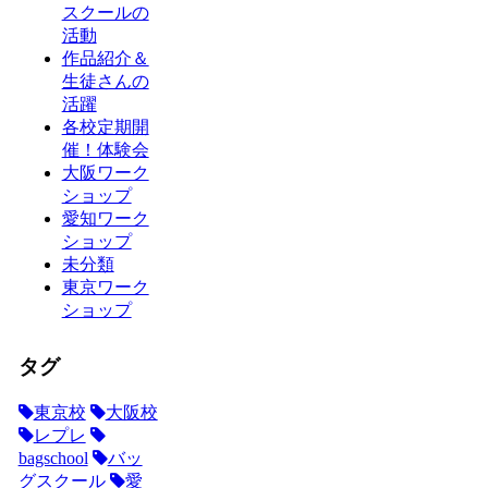
スクールの
活動
作品紹介＆
生徒さんの
活躍
各校定期開
催！体験会
大阪ワーク
ショップ
愛知ワーク
ショップ
未分類
東京ワーク
ショップ
タグ
東京校
大阪校
レプレ
bagschool
バッ
グスクール
愛