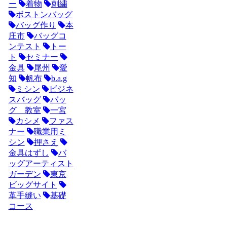
ー
着物
刺繍
ボストンバッグ
バッグ作り
本
庄市
バッグコ
ンテスト
トー
ト
セミナー
金具
尾州
愛
知
帆布
b.a.g
ミシン
ビジネ
スバッグ
バッ
グ 教室
一宮
カシメ
ファス
ナー
職業用ミ
シン
押さえ
金具はずし
バ
ッグアーティスト
ガーデン
東京
ビッグサイト
革手縫い
基礎
コース