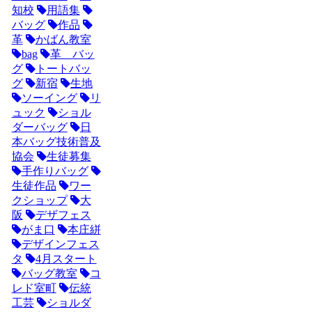
知校
用語集
バッグ
作品
革
かばん教室
bag
革 バッ
グ
トートバッ
グ
新宿
生地
ソーイング
リ
ュック
ショル
ダーバッグ
日
本バッグ技術普及
協会
生徒募集
手作りバッグ
生徒作品
ワー
クショップ
大
阪
デザフェス
がま口
本庄絣
デザインフェス
タ
4月スタート
バッグ教室
コ
レド室町
伝統
工芸
ショルダ