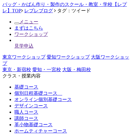
バッグ・かばん作り・製作のスクール・教室・学校【レプ
レ】TOP
レプレブログ
タグ：ツイード
メニュー
まずはこちら
ワークショップ
見学申込
東京ワークショップ
愛知ワークショップ
大阪ワークショッ
プ
東京・新宿校
愛知・一宮校
大阪・梅田校
クラス・授業内容
基礎コース
個別日程基礎コース
オンライン個別基礎コース
デザインコース
職人コース
講師コース
革小物基礎コース
ホームティチャーコース