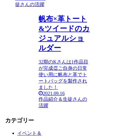
徒さんの活躍
帆布×革トート
&ツイードのカ
ジュアルショ
ルダー
32期のKさんは1作品目
が完成👏ご自身の日常
使い用に帆布と革でト
ートバッグを製作され
ました！
2021.09.16
作品紹介＆生徒さんの
活躍
カテゴリー
イベント＆