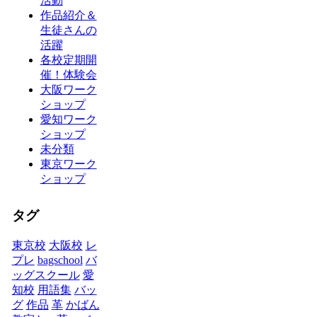
活動
作品紹介＆
生徒さんの
活躍
各校定期開
催！体験会
大阪ワーク
ショップ
愛知ワーク
ショップ
未分類
東京ワーク
ショップ
タグ
東京校
大阪校
レ
プレ
bagschool
バ
ッグスクール
愛
知校
用語集
バッ
グ
作品
革
かばん