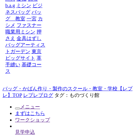
b.a.g
ミシン
ビジ
ネスバッグ
バッ
グ 教室
一宮
カ
シメ
ファスナー
職業用ミシン
押
さえ
金具はずし
バッグアーティス
トガーデン
東京
ビッグサイト
革
手縫い
基礎コー
ス
バッグ・かばん作り・製作のスクール・教室・学校【レプ
レ】TOP
レプレブログ
タグ：ものづくり館
メニュー
まずはこちら
ワークショップ
見学申込