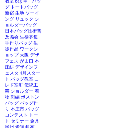
教室
bag
革 バッ
グ
トートバッグ
新宿
生地
ソーイ
ング
リュック
シ
ョルダーバッグ
日本バッグ技術普
及協会
生徒募集
手作りバッグ
生
徒作品
ワークシ
ョップ
大阪
デザ
フェス
がま口
本
庄絣
デザインフ
ェスタ
4月スター
ト
バッグ教室
コ
レド室町
伝統工
芸
ショルダー
着
物
刺繍
ボストン
バッグ
バッグ作
り
本庄市
バッグ
コンテスト
トー
ト
セミナー
金具
尾州
愛知
帆布