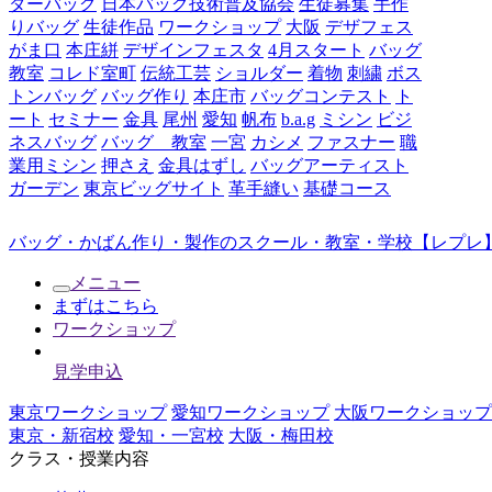
ダーバッグ
日本バッグ技術普及協会
生徒募集
手作
りバッグ
生徒作品
ワークショップ
大阪
デザフェス
がま口
本庄絣
デザインフェスタ
4月スタート
バッグ
教室
コレド室町
伝統工芸
ショルダー
着物
刺繍
ボス
トンバッグ
バッグ作り
本庄市
バッグコンテスト
ト
ート
セミナー
金具
尾州
愛知
帆布
b.a.g
ミシン
ビジ
ネスバッグ
バッグ 教室
一宮
カシメ
ファスナー
職
業用ミシン
押さえ
金具はずし
バッグアーティスト
ガーデン
東京ビッグサイト
革手縫い
基礎コース
バッグ・かばん作り・製作のスクール・教室・学校【レプレ】
メニュー
まずはこちら
ワークショップ
見学申込
東京ワークショップ
愛知ワークショップ
大阪ワークショップ
東京・新宿校
愛知・一宮校
大阪・梅田校
クラス・授業内容