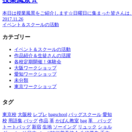
本日は授業風景をご紹介します☆日曜日に集まった皆さんは
2017.11.26
イベント＆スクールの活動
カテゴリー
イベント＆スクールの活動
作品紹介＆生徒さんの活躍
各校定期開催！体験会
大阪ワークショップ
愛知ワークショップ
未分類
東京ワークショップ
タグ
東京校
大阪校
レプレ
bagschool
バッグスクール
愛知
校
用語集
バッグ
作品
革
かばん教室
bag
革 バッグ
トートバッグ
新宿
生地
ソーイング
リュック
ショル