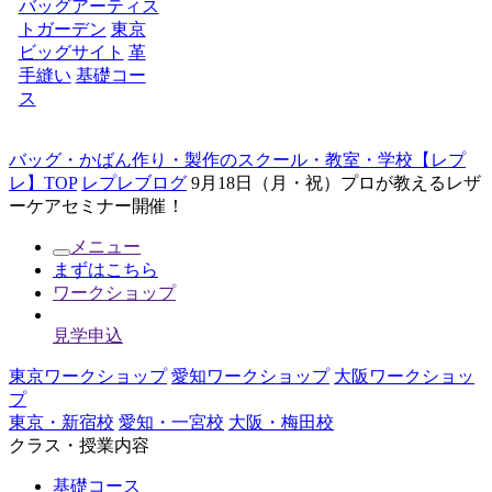
バッグアーティス
トガーデン
東京
ビッグサイト
革
手縫い
基礎コー
ス
バッグ・かばん作り・製作のスクール・教室・学校【レプ
レ】TOP
レプレブログ
9月18日（月・祝）プロが教えるレザ
ーケアセミナー開催！
メニュー
まずはこちら
ワークショップ
見学申込
東京ワークショップ
愛知ワークショップ
大阪ワークショッ
プ
東京・新宿校
愛知・一宮校
大阪・梅田校
クラス・授業内容
基礎コース