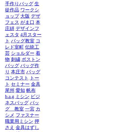
手作りバッグ
生
徒作品
ワークシ
ョップ
大阪
デザ
フェス
がま口
本
庄絣
デザインフ
ェスタ
4月スター
ト
バッグ教室
コ
レド室町
伝統工
芸
ショルダー
着
物
刺繍
ボストン
バッグ
バッグ作
り
本庄市
バッグ
コンテスト
トー
ト
セミナー
金具
尾州
愛知
帆布
b.a.g
ミシン
ビジ
ネスバッグ
バッ
グ 教室
一宮
カ
シメ
ファスナー
職業用ミシン
押
さえ
金具はずし