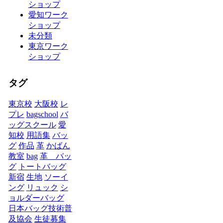
ショップ
愛知ワーク
ショップ
未分類
東京ワーク
ショップ
タグ
東京校
大阪校
レ
プレ
bagschool
バ
ッグスクール
愛
知校
用語集
バッ
グ
作品
革
かばん
教室
bag
革 バッ
グ
トートバッグ
新宿
生地
ソーイ
ング
リュック
シ
ョルダーバッグ
日本バッグ技術普
及協会
生徒募集