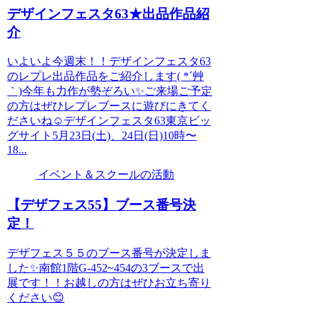
デザインフェスタ63★出品作品紹
介
いよいよ今週末！！デザインフェスタ63
のレプレ出品作品をご紹介します( *´艸
｀)今年も力作が勢ぞろい✨ご来場ご予定
の方はぜひレプレブースに遊びにきてく
ださいね☺デザインフェスタ63東京ビッ
グサイト5月23日(土)、24日(日)10時〜
18...
イベント＆スクールの活動
【デザフェス55】ブース番号決
定！
デザフェス５５のブース番号が決定しま
した✨南館1階G-452~454の3ブースで出
展です！！お越しの方はぜひお立ち寄り
ください😊