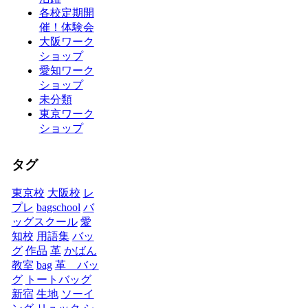
各校定期開
催！体験会
大阪ワーク
ショップ
愛知ワーク
ショップ
未分類
東京ワーク
ショップ
タグ
東京校
大阪校
レ
プレ
bagschool
バ
ッグスクール
愛
知校
用語集
バッ
グ
作品
革
かばん
教室
bag
革 バッ
グ
トートバッグ
新宿
生地
ソーイ