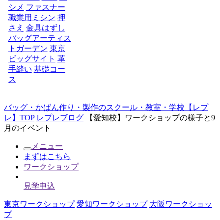
シメ
ファスナー
職業用ミシン
押
さえ
金具はずし
バッグアーティス
トガーデン
東京
ビッグサイト
革
手縫い
基礎コー
ス
バッグ・かばん作り・製作のスクール・教室・学校【レプ
レ】TOP
レプレブログ
【愛知校】ワークショップの様子と9
月のイベント
メニュー
まずはこちら
ワークショップ
見学申込
東京ワークショップ
愛知ワークショップ
大阪ワークショッ
プ