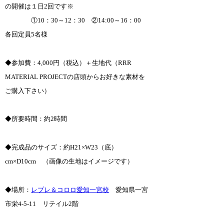
の開催は１日2回です※
①10：30～12：30 ②14:00～16：00
各回定員5名様
◆参加費：4,000円（税込）＋生地代（RRR
MATERIAL PROJECTの店頭からお好きな素材を
ご購入下さい）
◆所要時間：約2時間
◆完成品のサイズ：約H21×W23（底）
cm×D10cm （画像の生地はイメージです）
◆場所：
レプレ＆コロロ愛知一宮校
愛知県一宮
市栄4-5-11 リテイル2階