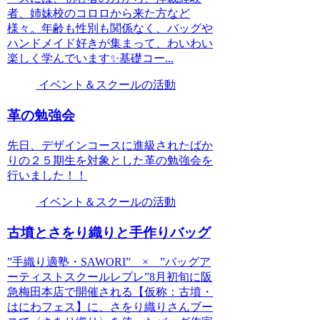
者、姉妹校のコロロから来た方など
様々。年齢も性別も関係なく、バッグや
ハンドメイド好きが集まって、わいわい
楽しく学んでいます✨基礎コー...
イベント＆スクールの活動
革の勉強会
先日、デザインコースに進級されたばか
りの２５期生を対象とした革の勉強会を
行いました！！
イベント＆スクールの活動
古墳とさをり織りと手作りバッグ
”手織り適塾・SAWORI” × ”バッグア
ーティストスクールレプレ”8月初旬に阪
急梅田本店で開催される【仮称：古墳・
はにわフェス】に、さをり織りさんブー