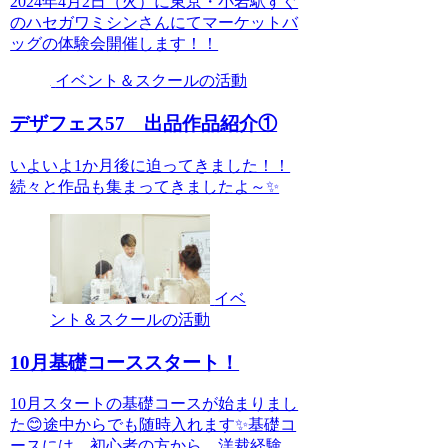
2024年4月2日（火）に東京・小岩駅すぐ
のハセガワミシンさんにてマーケットバ
ッグの体験会開催します！！
イベント＆スクールの活動
デザフェス57 出品作品紹介①
いよいよ1か月後に迫ってきました！！
続々と作品も集まってきましたよ～✨
イベ
ント＆スクールの活動
10月基礎コーススタート！
10月スタートの基礎コースが始まりまし
た😊途中からでも随時入れます✨基礎コ
ースには、初心者の方から、洋裁経験