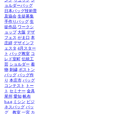
ング
リュック
シ
ョルダーバッグ
日本バッグ技術普
及協会
生徒募集
手作りバッグ
生
徒作品
ワークシ
ョップ
大阪
デザ
フェス
がま口
本
庄絣
デザインフ
ェスタ
4月スター
ト
バッグ教室
コ
レド室町
伝統工
芸
ショルダー
着
物
刺繍
ボストン
バッグ
バッグ作
り
本庄市
バッグ
コンテスト
トー
ト
セミナー
金具
尾州
愛知
帆布
b.a.g
ミシン
ビジ
ネスバッグ
バッ
グ 教室
一宮
カ