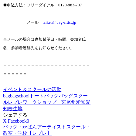
◆申込方法：フリーダイアル 0120-983-707
メール
taiken@bag-artist.jp
※メールの場合は参加希望日・時間、参加者氏
名、参加者連絡先をお知らせください。
＝＝＝＝＝＝＝＝＝＝＝＝＝＝＝＝＝＝＝＝＝＝
＝＝＝＝＝＝
イベント＆スクールの活動
bag
bagschool
トートバッグ
バッグスクー
ル
レプレ
ワークショップ
一宮
尾州
愛知
愛
知校
生地
シェアする
X
Facebook
0
バッグ・かばんアーティストスクール・
教室・学校【レプレ】