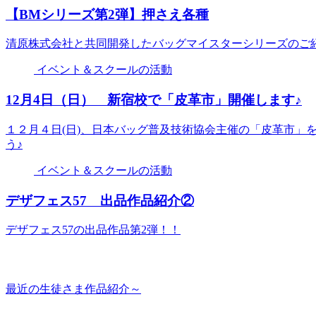
【BMシリーズ第2弾】押さえ各種
清原株式会社と共同開発したバッグマイスターシリーズのご紹
イベント＆スクールの活動
12月4日（日） 新宿校で「皮革市」開催します♪
１２月４日(日)、日本バッグ普及技術協会主催の「皮革市」
う♪
イベント＆スクールの活動
デザフェス57 出品作品紹介②
デザフェス57の出品作品第2弾！！
最近の生徒さま作品紹介～