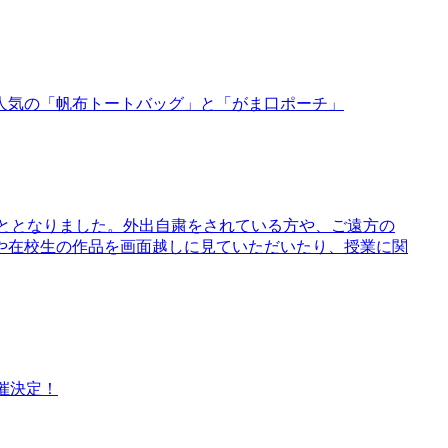
人気の「帆布トートバッグ」と「がま口ポーチ」
こととなりました。外出自粛をされている方や、ご遠方の
や在校生の作品を画面越しに見ていただいたり、授業に関
催決定！