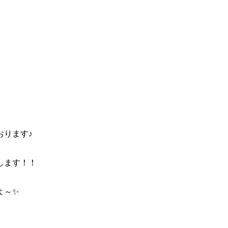
おります♪
します！！
よ～✨