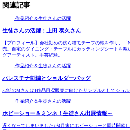
関連記事
作品紹介＆生徒さんの活躍
生徒さんの活躍：上田 泰久さん
【プロフィール】会社勤めの傍ら猫モチーフの鞄を作り、「N
売。自宅のダイニング・テーブルにカッティングシートを敷
グアーティスト。手芸経験...
作品紹介＆生徒さんの活躍
パレスチナ刺繍とショルダーバッグ
32期のMさんは1作品目👏販売に向けたサンプルとしてショ
作品紹介＆生徒さんの活躍
ホビーショー＆ミンネ！生徒さん出展情報～
遅くなってしまいましたが4月末にホビーショーと同時開催し