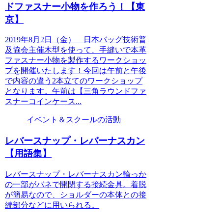
ドファスナー小物を作ろう！【東
京】
2019年8月2日（金） 日本バッグ技術普
及協会主催木型を使って、手縫いで本革
ファスナー小物を製作するワークショッ
プを開催いたします！今回は午前と午後
で内容の違う2本立てのワークショップ
となります。午前は【三角ラウンドファ
スナーコインケース...
イベント＆スクールの活動
レバースナップ・レバーナスカン
【用語集】
レバースナップ・レバーナスカン輪っか
の一部がバネで開閉する接続金具。着脱
が簡易なので、ショルダーの本体との接
続部分などに用いられる。