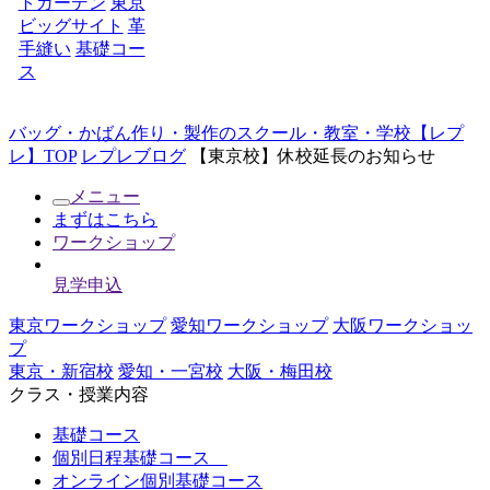
トガーデン
東京
ビッグサイト
革
手縫い
基礎コー
ス
バッグ・かばん作り・製作のスクール・教室・学校【レプ
レ】TOP
レプレブログ
【東京校】休校延長のお知らせ
メニュー
まずはこちら
ワークショップ
見学申込
東京ワークショップ
愛知ワークショップ
大阪ワークショッ
プ
東京・新宿校
愛知・一宮校
大阪・梅田校
クラス・授業内容
基礎コース
個別日程基礎コース
オンライン個別基礎コース