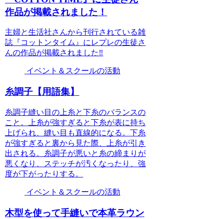
作品が掲載されました！
主婦と生活社さんから刊行されている雑
誌『コットンタイム』にレプレの生徒さ
んの作品が掲載されました‼
イベント＆スクールの活動
糸調子【用語集】
糸調子縫い目の上糸と下糸のバランスの
こと。上糸が強すぎると下糸が表に持ち
上げられ、縫い目も直線的になる。下糸
が強すぎると裏から見た際、上糸が引き
出される。糸調子が悪いと糸の締まりが
悪くなり、ステッチが汚くなったり、強
度が下がったりする。
イベント＆スクールの活動
木型を使って手縫いで本革ラウン