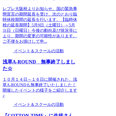
レプレ大阪校よりお知らせ。国の緊急事
態宣言の期間延長を受け、次のとおり臨
時休校期間の延長を行います。【臨時休
校の延長期間】5月9日（土曜日）～5月
31日（日曜日）今後の動向及び状況等に
より、期間の変更の可能性があります。
ご不便をお掛けして申...
イベント＆スクールの活動
浅草A-ROUND 無事終了しまし
た☆
１０月１４日～１６日に開催された、浅
草A-ROUNDも無事終了いたしました！
開催したイベントの様子をご紹介します
♪
イベント＆スクールの活動
『COTTON TIME』に生徒さん