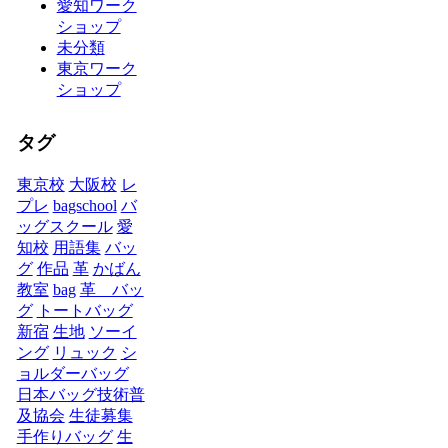
愛知ワーク
ショップ
未分類
東京ワーク
ショップ
タグ
東京校
大阪校
レ
プレ
bagschool
バ
ッグスクール
愛
知校
用語集
バッ
グ
作品
革
かばん
教室
bag
革 バッ
グ
トートバッグ
新宿
生地
ソーイ
ング
リュック
シ
ョルダーバッグ
日本バッグ技術普
及協会
生徒募集
手作りバッグ
生