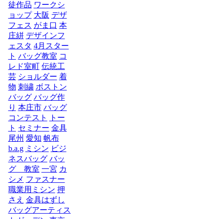
徒作品
ワークシ
ョップ
大阪
デザ
フェス
がま口
本
庄絣
デザインフ
ェスタ
4月スター
ト
バッグ教室
コ
レド室町
伝統工
芸
ショルダー
着
物
刺繍
ボストン
バッグ
バッグ作
り
本庄市
バッグ
コンテスト
トー
ト
セミナー
金具
尾州
愛知
帆布
b.a.g
ミシン
ビジ
ネスバッグ
バッ
グ 教室
一宮
カ
シメ
ファスナー
職業用ミシン
押
さえ
金具はずし
バッグアーティス