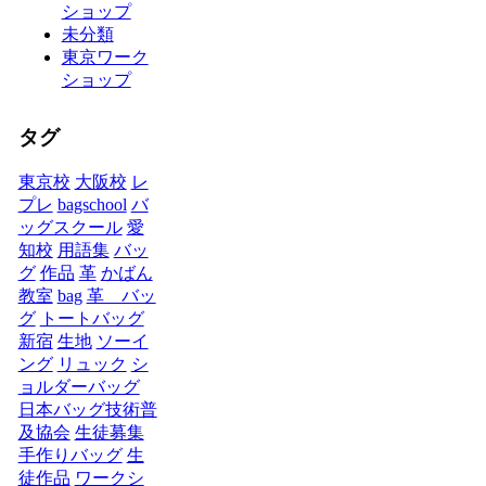
ショップ
未分類
東京ワーク
ショップ
タグ
東京校
大阪校
レ
プレ
bagschool
バ
ッグスクール
愛
知校
用語集
バッ
グ
作品
革
かばん
教室
bag
革 バッ
グ
トートバッグ
新宿
生地
ソーイ
ング
リュック
シ
ョルダーバッグ
日本バッグ技術普
及協会
生徒募集
手作りバッグ
生
徒作品
ワークシ