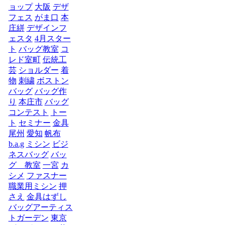
ョップ
大阪
デザ
フェス
がま口
本
庄絣
デザインフ
ェスタ
4月スター
ト
バッグ教室
コ
レド室町
伝統工
芸
ショルダー
着
物
刺繍
ボストン
バッグ
バッグ作
り
本庄市
バッグ
コンテスト
トー
ト
セミナー
金具
尾州
愛知
帆布
b.a.g
ミシン
ビジ
ネスバッグ
バッ
グ 教室
一宮
カ
シメ
ファスナー
職業用ミシン
押
さえ
金具はずし
バッグアーティス
トガーデン
東京