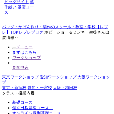
ビッグサイト
革
手縫い
基礎コー
ス
バッグ・かばん作り・製作のスクール・教室・学校【レプ
レ】TOP
レプレブログ
ホビーショー＆ミンネ！生徒さん出
展情報～
メニュー
まずはこちら
ワークショップ
見学申込
東京ワークショップ
愛知ワークショップ
大阪ワークショッ
プ
東京・新宿校
愛知・一宮校
大阪・梅田校
クラス・授業内容
基礎コース
個別日程基礎コース
オンライン個別基礎コース