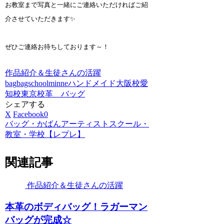
お教室まで写真と一緒にご連絡いただければご紹
介させていただきます✨
ぜひご連絡お待ちしております～！
作品紹介＆生徒さんの活躍
bag
bagschool
minne
ハンドメイド
大阪校
愛
知校
東京校
革 バッグ
シェアする
X
Facebook
0
バッグ・かばんアーティストスクール・
教室・学校【レプレ】
関連記事
作品紹介＆生徒さんの活躍
本革のボディバッグ！ラガーマン
バッグが完成☆